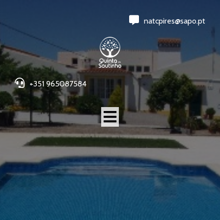
natcpires@sapo.pt
+351 965087584